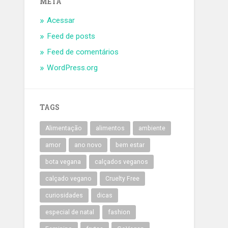
META
Acessar
Feed de posts
Feed de comentários
WordPress.org
TAGS
Alimentação
alimentos
ambiente
amor
ano novo
bem estar
bota vegana
calçados veganos
calçado vegano
Cruelty Free
curiosidades
dicas
especial de natal
fashion