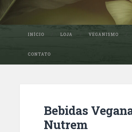
INÍCIO
LOJA
VEGANISMO
CONTATO
Bebidas Vegana
Nutrem