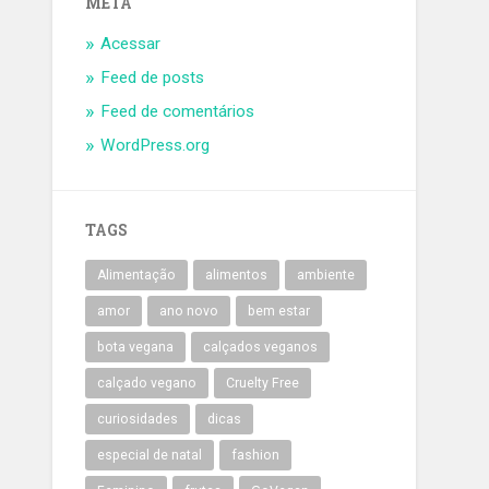
META
Acessar
Feed de posts
Feed de comentários
WordPress.org
TAGS
Alimentação
alimentos
ambiente
amor
ano novo
bem estar
bota vegana
calçados veganos
calçado vegano
Cruelty Free
curiosidades
dicas
especial de natal
fashion