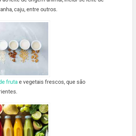
anha, caju, entre outros.
e fruta
e vegetais frescos, que são
ientes.