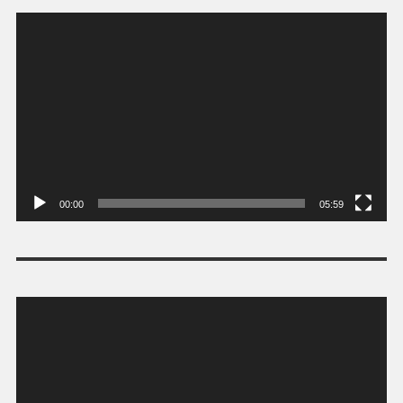
Tocador
de
vídeo
00:00
05:59
Tocador
de
vídeo