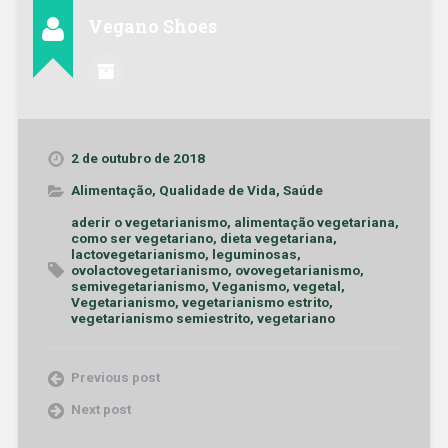
Vegano Shoes
2 de outubro de 2018
Alimentação
,
Qualidade de Vida
,
Saúde
aderir o vegetarianismo
,
alimentação vegetariana
,
como ser vegetariano
,
dieta vegetariana
,
lactovegetarianismo
,
leguminosas
,
ovolactovegetarianismo
,
ovovegetarianismo
,
semivegetarianismo
,
Veganismo
,
vegetal
,
Vegetarianismo
,
vegetarianismo estrito
,
vegetarianismo semiestrito
,
vegetariano
Previous post
Next post