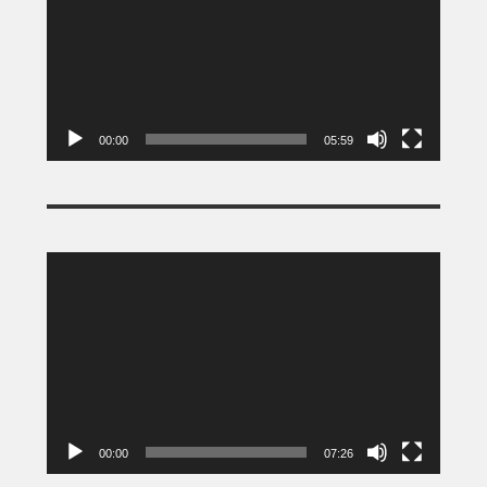
00:00
05:59
Tocador
de
vídeo
00:00
07:26