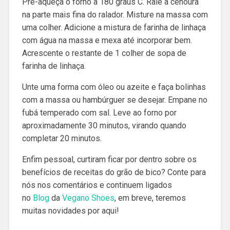
Pré-aqueça o forno a 180 graus C. Rale a cenoura
na parte mais fina do ralador. Misture na massa com
uma colher. Adicione a mistura de farinha de linhaça
com água na massa e mexa até incorporar bem.
Acrescente o restante de 1 colher de sopa de
farinha de linhaça.
Unte uma forma com óleo ou azeite e faça bolinhas
com a massa ou hambúrguer se desejar. Empane no
fubá temperado com sal. Leve ao forno por
aproximadamente 30 minutos, virando quando
completar 20 minutos.
Enfim pessoal, curtiram ficar por dentro sobre os
benefícios de receitas do grão de bico? Conte para
nós nos comentários e continuem ligados
no
Blog
da
Vegano Shoes
, em breve, teremos
muitas novidades por aqui!