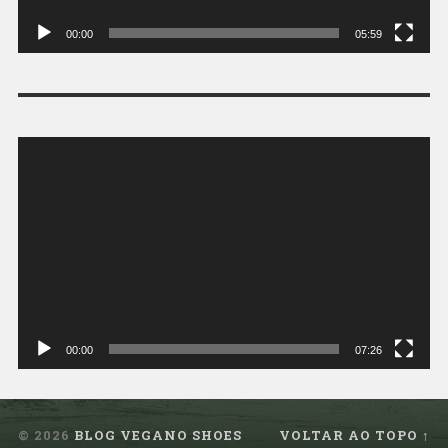
00:00
05:59
Tocador
de
vídeo
00:00
07:26
© 2026
BLOG VEGANO SHOES
VOLTAR AO TOPO ↑