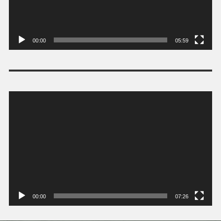
00:00
05:59
Tocador
de
vídeo
00:00
07:26