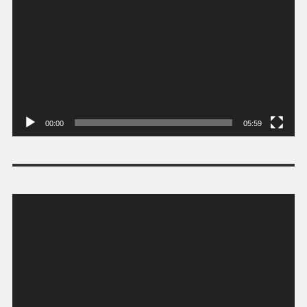
vídeo
00:00
05:59
Tocador
de
vídeo