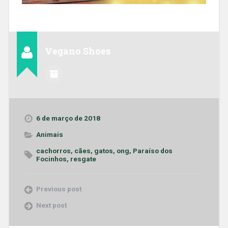
Vegano Shoes
6 de março de 2018
Animais
cachorros
,
cães
,
gatos
,
ong
,
Paraíso dos
Focinhos
,
resgate
Previous post
Next post