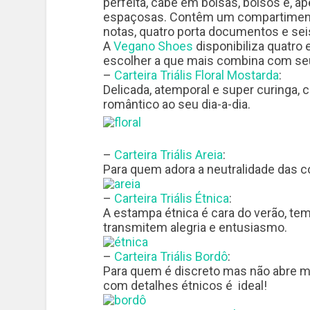
perfeita, cabe em bolsas, bolsos e, 
espaçosas. Contêm um compartiment
notas, quatro porta documentos e seis
A
Vegano Shoes
disponibiliza quatro
escolher a que mais combina com seu
–
Carteira Triális Floral Mostarda
:
Delicada, atemporal e super curinga,
romântico ao seu dia-a-dia.
–
Carteira Triális Areia
:
Para quem adora a neutralidade das c
–
Carteira Triális Étnica
:
A estampa étnica é cara do verão, t
transmitem alegria e entusiasmo.
–
Carteira Triális Bordô
:
Para quem é discreto mas não abre mã
com detalhes étnicos é ideal!