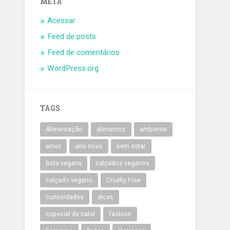
META
Acessar
Feed de posts
Feed de comentários
WordPress.org
TAGS
Alimentação
alimentos
ambiente
amor
ano novo
bem estar
bota vegana
calçados veganos
calçado vegano
Cruelty Free
curiosidades
dicas
especial de natal
fashion