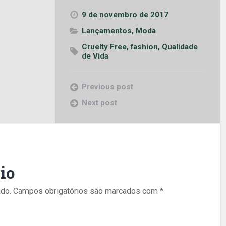
9 de novembro de 2017
Lançamentos
,
Moda
Cruelty Free
,
fashion
,
Qualidade
de Vida
Previous post
Next post
io
do.
Campos obrigatórios são marcados com
*