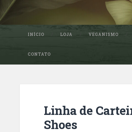
INÍCIO
LOJA
VEGANISMO
CONTATO
Linha de Cartei
Shoes