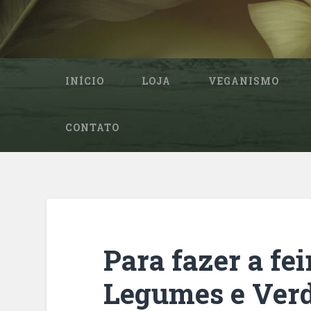
INÍCIO
LOJA
VEGANISMO
CONTATO
Para fazer a fei
Legumes e Verd