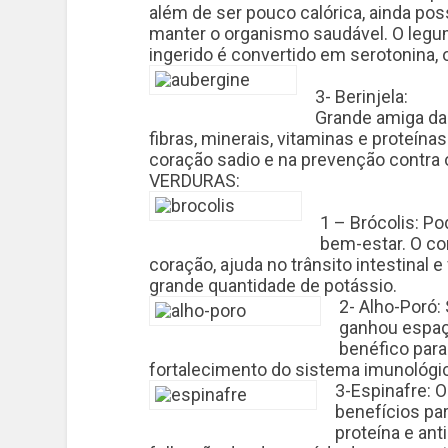
além de ser pouco calórica, ainda pos
manter o organismo saudável. O legum
ingerido é convertido em serotonina,
3- Berinjela:
Grande amiga da 
fibras, minerais, vitaminas e proteín
coração sadio e na prevenção contra 
VERDURAS:
1 – Brócolis: Po
bem-estar. O co
coração, ajuda no trânsito intestinal 
grande quantidade de potássio.
2- Alho-Poró: 
ganhou espaço
benéfico para
fortalecimento do sistema imunológic
3-Espinafre: 
benefícios par
proteína e an