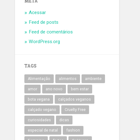
META
Acessar
Feed de posts
Feed de comentários
WordPress.org
TAGS
Alimentação
alimentos
ambiente
amor
ano novo
bem estar
bota vegana
calçados veganos
calçado vegano
Cruelty Free
curiosidades
dicas
especial de natal
fashion