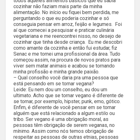
todos aqueles alimentos básicos que eu sabia
cozinhar não faziam mais parte da minha
alimentação. No início eu fiquei bem perdida, me
perguntando o que eu poderia cozinhar e só
conseguia pensar em arroz, feijão e legumes. Foi
aí que comecei a pesquisar e praticar culinária
vegetariana e me reencontrei nisso, no desejo de
cozinhar que tinha desde criança. Eu me descobri
como amante da cozinha e então fui estudar, fiz
Senac e me tornei uma profissional da área. Tudo
começou assim, na procura de novos pratos para
viver sem matar animais e acabou se tornando
minha profissão e minha grande paixão.
– Qual conselho você daria pra uma pessoa que
está pensando em se tornar vegana?
Leide: Eu nem dou um conselho, eu dou um
ultimato. Acho que se tornar vegano é diferente de
se tornar, por exemplo, hipster, punk, emo, gótico.
Enfim, é diferente de você pensar em se tornar
alguém que está relacionado a algum estilo ou
tribo. Ser vegano é uma obrigação moral, as
pessoas têm obrigação de serem veganas, no
mínimo. Assim como nós temos obrigação de
respeitar as pessoas de outras etnias, pessoas