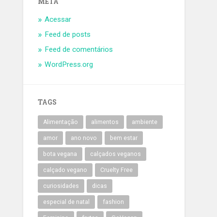
META
Acessar
Feed de posts
Feed de comentários
WordPress.org
TAGS
Alimentação
alimentos
ambiente
amor
ano novo
bem estar
bota vegana
calçados veganos
calçado vegano
Cruelty Free
curiosidades
dicas
especial de natal
fashion