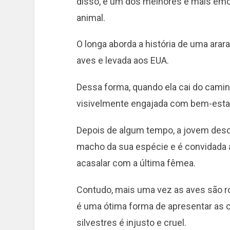
disso, é um dos melhores e mais emo
animal.
O longa aborda a história de uma arar
aves e levada aos EUA.
Dessa forma, quando ela cai do camin
visivelmente engajada com bem-estar 
Depois de algum tempo, a jovem desco
macho da sua espécie e é convidada a 
acasalar com a última fêmea.
Contudo, mais uma vez as aves são ro
é uma ótima forma de apresentar as 
silvestres é injusto e cruel.