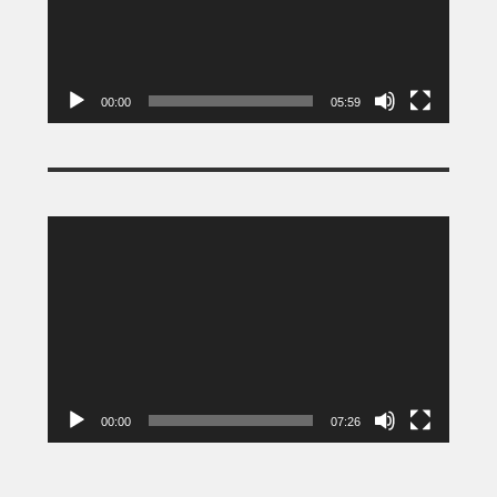
00:00
05:59
Tocador
de
vídeo
00:00
07:26