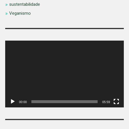
sustentabilidade
Veganismo
Tocador
de
vídeo
00:00
05:59