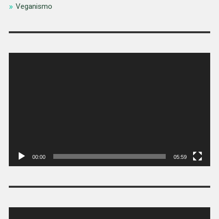
Veganismo
Tocador
de
vídeo
00:00
05:59
Tocador