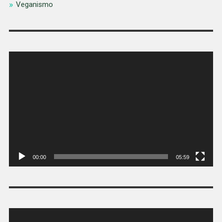
Veganismo
Tocador
de
vídeo
00:00
05:59
Tocador
de