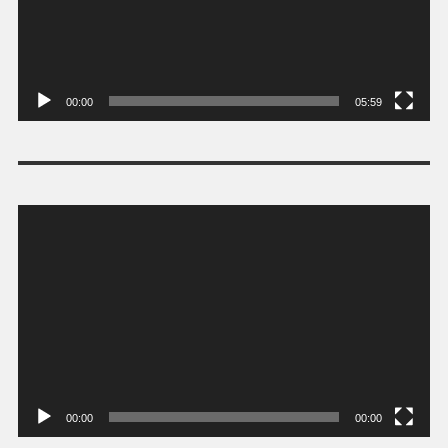
00:00
05:59
Tocador
de
vídeo
00:00
00:00