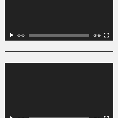
00:00
05:59
Tocador
de
vídeo